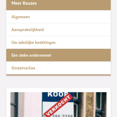
Meer Keuzes
Algemeen
Aansprakelijkheid
Uw zakelijke bezittingen
Een zieke ondernemer
Omzetverlies