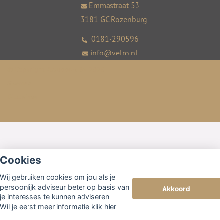
Emmastraat 53
3181 GC Rozenburg
0181-290596
info@velro.nl
© Copyright
Assupport BV
2026
Sitemap
Disclaimer
Cookies
Wij gebruiken cookies om jou als je
persoonlijk adviseur beter op basis van
Akkoord
je interesses te kunnen adviseren.
Wil je eerst meer informatie
klik hier